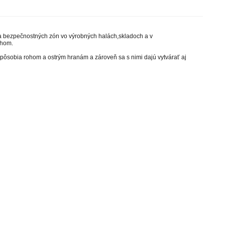
 a bezpečnostných zón vo výrobných halách,skladoch a v
rchom.
spôsobia rohom a ostrým hranám a zároveň sa s nimi dajú vytvárať aj