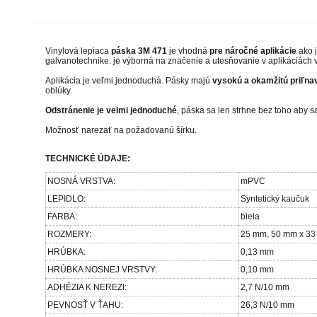
Vinylová lepiaca
páska 3M 471
je vhodná
pre náročné aplikácie
ako 
galvanotechnike. je výborná na značenie a utesňovanie v aplikáciách
Aplikácia je veľmi jednoduchá. Pásky majú
vysokú a okamžitú priľna
oblúky.
Odstránenie je velmi jednoduché
, páska sa len strhne bez toho aby sa
Možnosť narezať na požadovanú šírku.
TECHNICKÉ ÚDAJE:
NOSNÁ VRSTVA:
mPVC
LEPIDLO:
Syntetický kaučuk
FARBA:
biela
ROZMERY:
25 mm, 50 mm x 33
HRÚBKA:
0,13 mm
HRÚBKA NOSNEJ VRSTVY:
0,10 mm
ADHÉZIA K NEREZI:
2,7 N/10 mm
PEVNOSŤ V ŤAHU:
26,3 N/10 mm