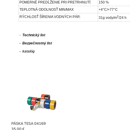
POMERNÉ PREDĹŽENIE PRI PRETRHNUTÍ:
150 %
TEPLOTNÁ ODOLNOSŤ MIN/MAX
+4°C/+77°C
RÝCHLOSŤ ŠÍRENIA VODNÝCH PÁR:
2
31g vody/m
/24 h
-
Technický list
-
Bezpečnostný list
-
katalóg
PÁSKA TESA 04169
35.00 €