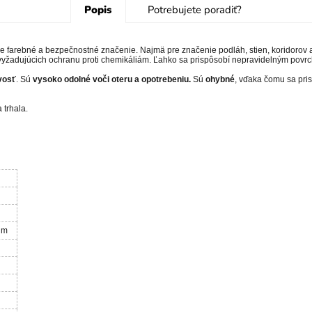
Popis
Potrebujete poradiť?
je farebné a bezpečnostné značenie. Najmä pre značenie podláh, stien, koridorov
 vyžadujúcich ochranu proti chemikáliám. Ľahko sa prispôsobí nepravidelným pov
vosť
. Sú
vysoko
odolné voči oteru a opotrebeniu.
Sú
ohybné
, vďaka čomu sa pri
 trhala.
 m