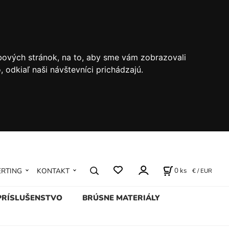
bových stránok, na to, aby sme vám zobrazovali
odkiaľ naši návštevníci prichádzajú.
0
ks
ERTING
KONTAKT
€ / EUR
PRÍSLUŠENSTVO
BRÚSNE MATERIÁLY