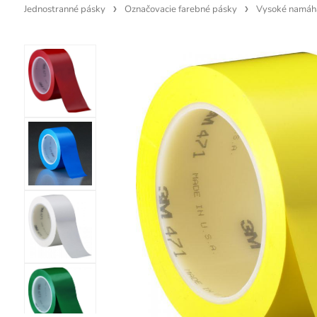
Jednostranné pásky
Označovacie farebné pásky
Vysoké namáh