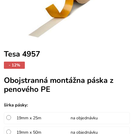
Tesa 4957
- 12%
Obojstranná montážna páska z
penového PE
šírka pásky
:
19mm x 25m
na objednávku
19mm x 50m
na objednávku