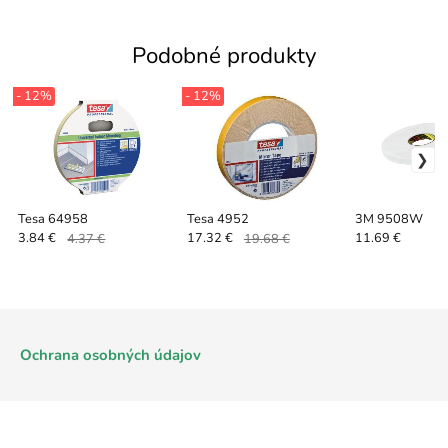
Podobné produkty
- 12%
- 12%
Tesa 64958
Tesa 4952
3M 9508W
3.84 €
4.37 €
17.32 €
19.68 €
11.69 €
Ochrana osobných údajov