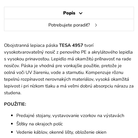
Popis
Potrebujete poradiť?
Obojstranná lepiaca páska
TESA 4957
tvorí
vysokotvarovateľný nosič z penového PE a akrylátového lepidla
s vysokou prinavosťou. Lepidlo má okamžitú priľnavosť na rade
nosičov. Páska je vhodná pre vonkajšie použitie, pretože je
oolná voči UV žiareniu, vode a starnutiu. Kompenzuje rôznu
tepelnú rozpínavost nerovnakých materiálov, vysoká okamžitá
lepivost i pri nízkom tlaku a má veľmi dobrú absorpciu nárazu za
studena.
POUŽITIE:
Predajné stojany, vystavovanie vzorkov na výstavách
Štítky na okrajoch políc
Vedenie káblov, okenné lišty, obloženie okien