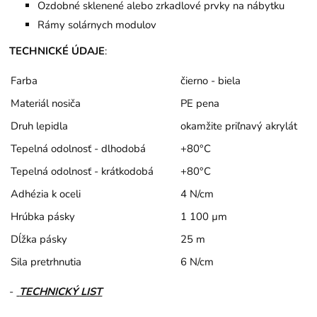
Ozdobné sklenené alebo zrkadlové prvky na nábytku
Rámy solárnych modulov
TECHNICKÉ ÚDAJE
:
Farba
čierno - biela
Materiál nosiča
PE pena
Druh lepidla
okamžite priľnavý akrylát
Tepelná odolnosť - dlhodobá
+80°C
Tepelná odolnosť - krátkodobá
+80°C
Adhézia k oceli
4 N/cm
Hrúbka pásky
1 100 µm
Dĺžka pásky
25 m
Sila pretrhnutia
6 N/cm
-
TECHNICKÝ LIST