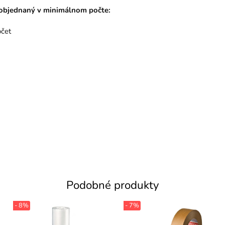
ť objednaný v minimálnom počte:
čet
Podobné produkty
- 8%
- 7%