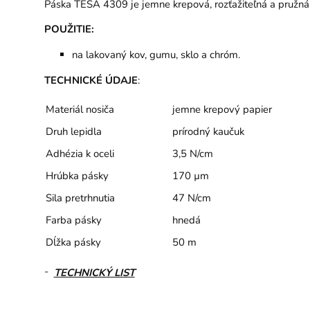
Páska TESA 4309 je jemne krepová, rozťažiteľná a pružná
POUŽITIE:
na lakovaný kov, gumu, sklo a chróm.
TECHNICKÉ ÚDAJE
:
Materiál nosiča
jemne krepový papier
Druh lepidla
prírodný kaučuk
Adhézia k oceli
3,5 N/cm
Hrúbka pásky
170 µm
Sila pretrhnutia
47 N/cm
Farba pásky
hnedá
Dĺžka pásky
50 m
-
TECHNICKÝ LIST