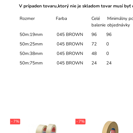
V prípaden tovaru,ktorý nie je skladom tovar musí by
Rozmer
Farba
Celé
Minimálny po
balenie
objednávky
50m:19mm
045 BROWN
96
96
50m:25mm
045 BROWN
72
0
50m:38mm
045 BROWN
48
0
50m:75mm
045 BROWN
24
24
- 7%
- 7%