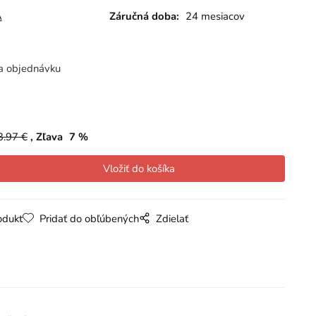
A
Záručná doba:
24 mesiacov
a objednávku
3.97
€
Zľava
7
%
odukt
Pridať do obľúbených
Zdielať