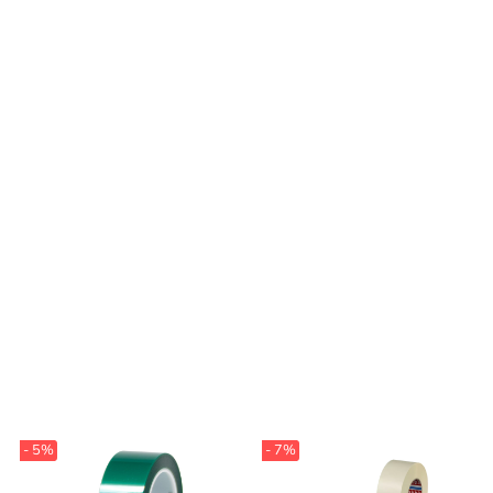
- 5%
- 7%