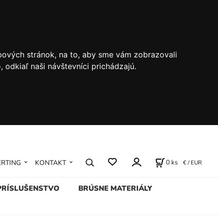
bových stránok, na to, aby sme vám zobrazovali
odkiaľ naši návštevníci prichádzajú.
0
ks
ERTING
KONTAKT
€ / EUR
PRÍSLUŠENSTVO
BRÚSNE MATERIÁLY