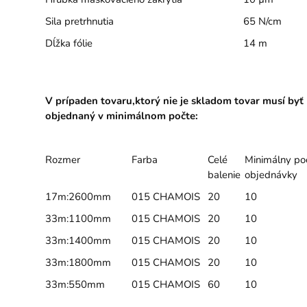
Sila pretrhnutia
65 N/cm
Dĺžka fólie
14 m
V prípaden tovaru,ktorý nie je skladom tovar musí byť
objednaný v minimálnom počte:
Rozmer
Farba
Celé
Minimálny po
balenie
objednávky
17m:2600mm
015 CHAMOIS
20
10
33m:1100mm
015 CHAMOIS
20
10
33m:1400mm
015 CHAMOIS
20
10
33m:1800mm
015 CHAMOIS
20
10
33m:550mm
015 CHAMOIS
60
10