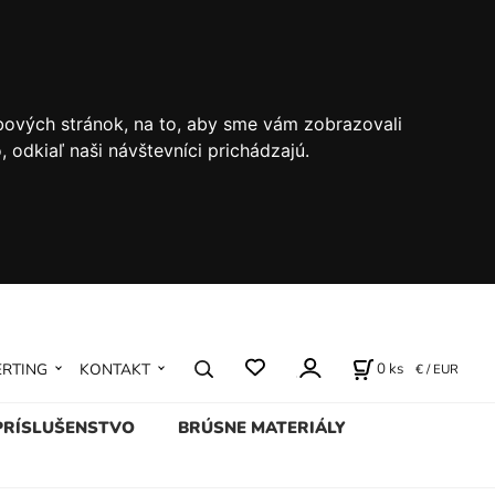
bových stránok, na to, aby sme vám zobrazovali
odkiaľ naši návštevníci prichádzajú.
0
ks
ERTING
KONTAKT
€ / EUR
PRÍSLUŠENSTVO
BRÚSNE MATERIÁLY