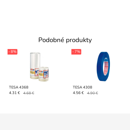
Podobné produkty
- 8%
- 7%
TESA 4368
TESA 4308
4.31 €
4.68 €
4.56 €
4.90 €