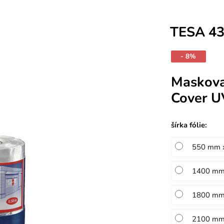
TESA 4
- 8%
Maskovac
Cover U
šírka fólie
:
550 mm 
1400 mm
1800 mm
2100 mm