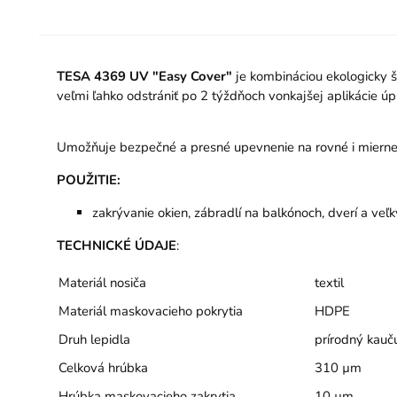
TESA 4369 UV "Easy Cover"
je kombináciou ekologicky š
veľmi ľahko odstrániť po 2 týždňoch vonkajšej aplikácie úp
Umožňuje bezpečné a presné upevnenie na rovné i mierne h
POUŽITIE:
zakrývanie okien, zábradlí na balkónoch, dverí a veľk
TECHNICKÉ ÚDAJE
:
Materiál nosiča
textil
Materiál maskovacieho pokrytia
HDPE
Druh lepidla
prírodný kauč
Celková hrúbka
310 µm
Hrúbka maskovacieho zakrytia
10 µm