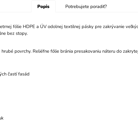
Popis
Potrebujete poradiť?
etrnej fólie HDPE a ÚV odolnej textilnej pásky pre zakrývanie veľk
lne bez stopy.
rubé povrchy. Reliéfne fólie bránia presakovaniu náteru do zakryte
ých častí fasád
uk