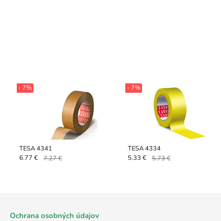
- 7%
- 7%
TESA 4341
TESA 4334
6.77 €
7.27 €
5.33 €
5.73 €
Ochrana osobných údajov