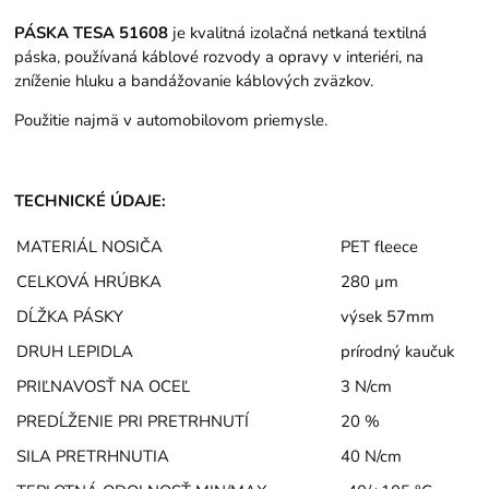
PÁSKA TESA 51608
je kvalitná izolačná netkaná textilná
páska, používaná káblové rozvody a opravy v interiéri, na
zníženie hluku a bandážovanie káblových zväzkov.
Použitie najmä v automobilovom priemysle.
TECHNICKÉ ÚDAJE:
MATERIÁL NOSIČA
PET fleece
CELKOVÁ HRÚBKA
280 µm
DĹŽKA PÁSKY
výsek 57mm
DRUH LEPIDLA
prírodný kaučuk
PRIĽNAVOSŤ NA OCEĽ
3 N/cm
PREDĹŽENIE PRI PRETRHNUTÍ
20 %
SILA PRETRHNUTIA
40 N/cm