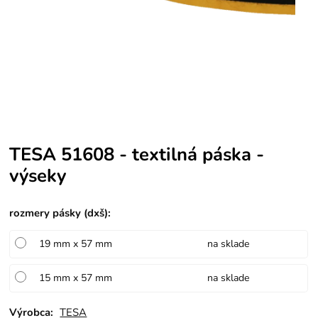
TESA 51608 - textilná páska -
výseky
rozmery pásky (dxš)
:
19 mm x 57 mm
na sklade
15 mm x 57 mm
na sklade
Výrobca:
TESA