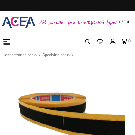
€ / EUR
0
Jednostranné pásky
Špeciálne pásky