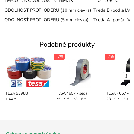
TEPLOTNÁ ODOLNOSŤ MIN/MAX
-40/+105 °C
ODOLNOSŤ PROTI ODERU (10 mm cievka)
Trieda B (podľa LV3
ODOLNOSŤ PROTI ODERU (5 mm cievka)
Trieda A (podľa LV3
Podobné produkty
- 7%
- 7%
TESA 53988
TESA 4657 - šedá
TESA 4657 - či
1.44 €
26.19 €
28.16 €
28.19 €
30.31
Ochrana osobných údajov