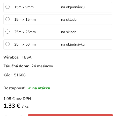
15m x 9mm
na objednávku
15m x 15mm
na sklade
25m x 25mm
na sklade
25m x 50mm
na objednávku
Výrobca:
TESA
Záručná doba:
24 mesiacov
Kód:
51608
Dostupnosť:
na otázku
1.08
€
bez DPH
1.33
€
ks