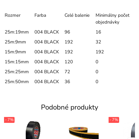
Rozmer
Farba
Celé balenie
Minimálny počet
objednávky
25m:19mm
004 BLACK
96
16
25m:9mm
004 BLACK
192
32
15m:9mm
004 BLACK
192
192
15m:15mm
004 BLACK
120
0
25m:25mm
004 BLACK
72
0
25m:50mm
004 BLACK
36
0
Podobné produkty
- 7%
- 7%