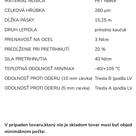
MATERIÁL NOSIČA
PET fleece
CELKOVÁ HRÚBKA
280 µm
DĹŽKA PÁSKY
15,25 m
DRUH LEPIDLA
prírodný kaučuk
PRIĽNAVOSŤ NA OCEĽ
3 N/cm
PREDĹŽENIE PRI PRETRHNUTÍ
20 %
SILA PRETRHNUTIA
40 N/cm
TEPLOTNÁ ODOLNOSŤ MIN/MAX
-40/+105 °C
ODOLNOSŤ PROTI ODERU (10 mm cievka)
Trieda B (podľa LV3
ODOLNOSŤ PROTI ODERU (5 mm cievka)
Trieda A (podľa LV3
V prípaden tovaru,ktorý nie je skladom tovar musí byť objedn
minimálnom počte: